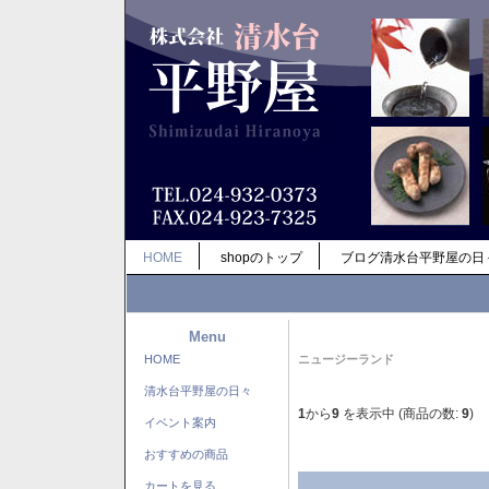
HOME
shopのトップ
ブログ清水台平野屋の日
Menu
HOME
ニュージーランド
清水台平野屋の日々
1
から
9
を表示中 (商品の数:
9
)
イベント案内
おすすめの商品
カートを見る