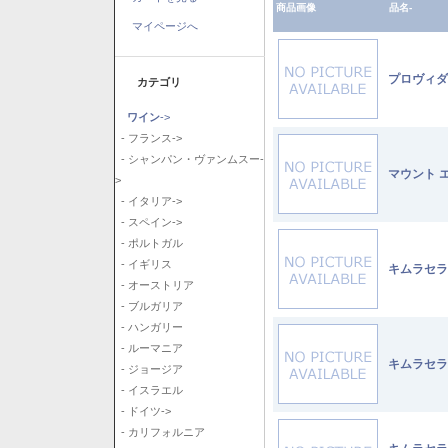
商品画像
品名-
マイページへ
プロヴィダ
カテゴリ
ワイン
->
- フランス->
- シャンパン・ヴァンムスー-
マウント 
>
- イタリア->
- スペイン->
- ポルトガル
- イギリス
キムラセラ
- オーストリア
- ブルガリア
- ハンガリー
- ルーマニア
キムラセラ
- ジョージア
- イスラエル
- ドイツ->
- カリフォルニア