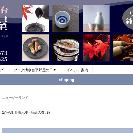
ップ
ブログ清水台平野屋の日々
イベント案内
shoping
ニュージーランド
1
から
9
を表示中 (商品の数:
9
)