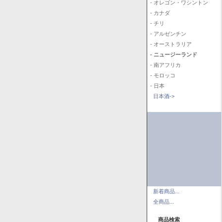
- オレゴン・ワシントン
- カナダ
- チリ
- アルゼンチン
- オーストラリア
- ニュージーランド
- 南アフリカ
- モロッコ
- 日本
日本酒->
新着商品...
全商品...
商品検索