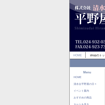
HOME
shopのト
Menu
HOME
清水台平野屋の日々
イベント案内
おすすめの商品
カートを見る