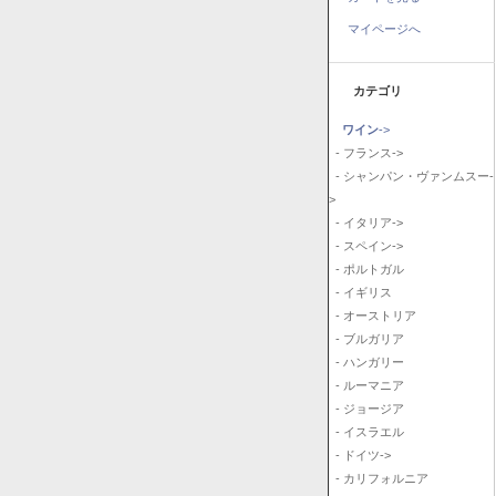
マイページへ
カテゴリ
ワイン
->
- フランス->
- シャンパン・ヴァンムスー-
>
- イタリア->
- スペイン->
- ポルトガル
- イギリス
- オーストリア
- ブルガリア
- ハンガリー
- ルーマニア
- ジョージア
- イスラエル
- ドイツ->
- カリフォルニア