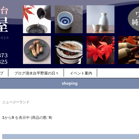
ップ
ブログ清水台平野屋の日々
イベント案内
shoping
ニュージーランド
1
から
9
を表示中 (商品の数:
9
)