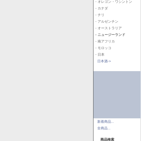
- オレゴン・ワシントン
- カナダ
- チリ
- アルゼンチン
- オーストラリア
- ニュージーランド
- 南アフリカ
- モロッコ
- 日本
日本酒->
新着商品...
全商品...
商品検索