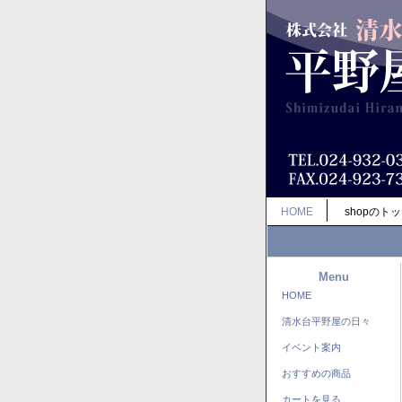
HOME
shopのト
Menu
HOME
清水台平野屋の日々
イベント案内
おすすめの商品
カートを見る