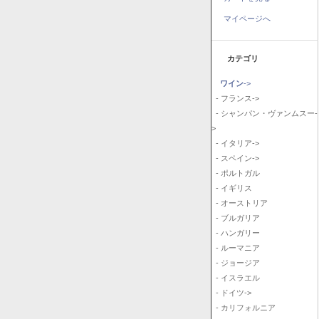
マイページへ
カテゴリ
ワイン
->
- フランス->
- シャンパン・ヴァンムスー-
>
- イタリア->
- スペイン->
- ポルトガル
- イギリス
- オーストリア
- ブルガリア
- ハンガリー
- ルーマニア
- ジョージア
- イスラエル
- ドイツ->
- カリフォルニア