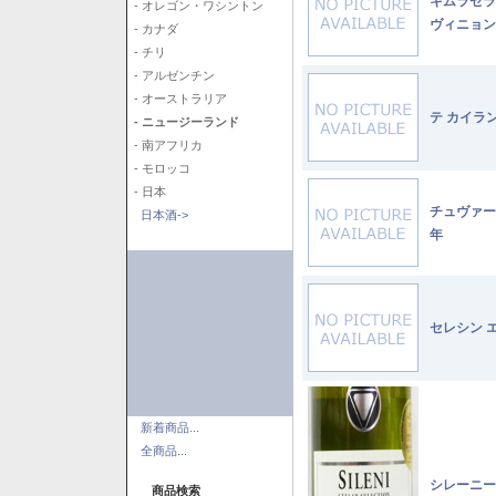
キムラセラ
- オレゴン・ワシントン
ヴィニョン
- カナダ
- チリ
- アルゼンチン
- オーストラリア
テ カイラ
- ニュージーランド
- 南アフリカ
- モロッコ
- 日本
チュヴァー
日本酒->
年
セレシン 
新着商品...
全商品...
シレーニー
商品検索