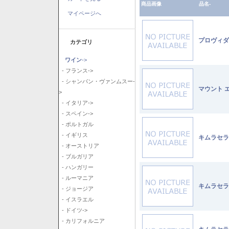
商品画像
品名-
マイページへ
プロヴィダ
カテゴリ
ワイン
->
- フランス->
- シャンパン・ヴァンムスー-
マウント 
>
- イタリア->
- スペイン->
- ポルトガル
- イギリス
キムラセラ
- オーストリア
- ブルガリア
- ハンガリー
- ルーマニア
キムラセラ
- ジョージア
- イスラエル
- ドイツ->
- カリフォルニア