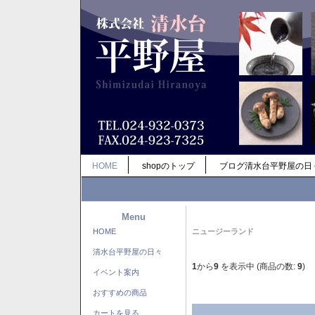
HOME
shopのトップ
ブログ清水台平野屋の日
Menu
HOME
ニュージーランド
清水台平野屋の日々
1
から
9
を表示中 (商品の数:
9
)
イベント案内
おすすめの商品
カートを見る