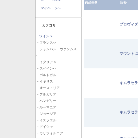
商品画像
品名-
マイページへ
プロヴィダ
カテゴリ
ワイン
->
- フランス->
- シャンパン・ヴァンムスー-
マウント 
>
- イタリア->
- スペイン->
- ポルトガル
- イギリス
キムラセラ
- オーストリア
- ブルガリア
- ハンガリー
- ルーマニア
キムラセラ
- ジョージア
- イスラエル
- ドイツ->
- カリフォルニア