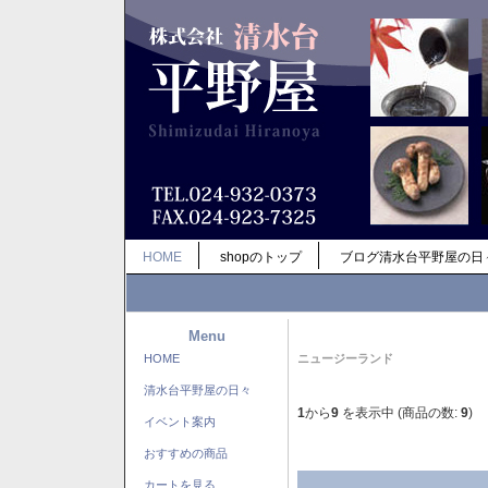
HOME
shopのトップ
ブログ清水台平野屋の日
Menu
HOME
ニュージーランド
清水台平野屋の日々
1
から
9
を表示中 (商品の数:
9
)
イベント案内
おすすめの商品
カートを見る