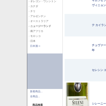
キムラセラ
- オレゴン・ワシントン
ヴィニョン
- カナダ
- チリ
- アルゼンチン
- オーストラリア
テ カイラ
- ニュージーランド
- 南アフリカ
- モロッコ
- 日本
チュヴァー
日本酒->
年
セレシン 
新着商品...
全商品...
シレーニー
商品検索