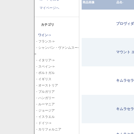
商品画像
品名-
マイページへ
プロヴィダ
カテゴリ
ワイン
->
- フランス->
- シャンパン・ヴァンムスー-
マウント 
>
- イタリア->
- スペイン->
- ポルトガル
- イギリス
キムラセラ
- オーストリア
- ブルガリア
- ハンガリー
- ルーマニア
キムラセラ
- ジョージア
- イスラエル
- ドイツ->
- カリフォルニア