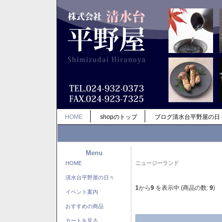
HOME
shopのトップ
ブログ清水台平野屋の日
Menu
HOME
ニュージーランド
清水台平野屋の日々
1
から
9
を表示中 (商品の数:
9
)
イベント案内
おすすめの商品
カートを見る