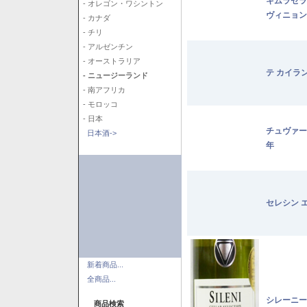
キムラセラ
- オレゴン・ワシントン
ヴィニョン
- カナダ
- チリ
- アルゼンチン
- オーストラリア
テ カイラ
- ニュージーランド
- 南アフリカ
- モロッコ
- 日本
チュヴァー
日本酒->
年
セレシン 
新着商品...
全商品...
シレーニー
商品検索