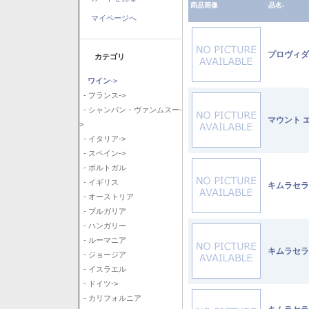
商品画像
品名-
マイページへ
プロヴィダ
カテゴリ
ワイン
->
- フランス->
- シャンパン・ヴァンムスー-
マウント 
>
- イタリア->
- スペイン->
- ポルトガル
- イギリス
キムラセラ
- オーストリア
- ブルガリア
- ハンガリー
- ルーマニア
キムラセラ
- ジョージア
- イスラエル
- ドイツ->
- カリフォルニア