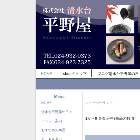
HOME
shopのトップ
ブログ清水台平野屋の日
Menu
HOME
ニュージーランド
清水台平野屋の日々
1
から
9
を表示中 (商品の数:
9
)
イベント案内
おすすめの商品
カートを見る