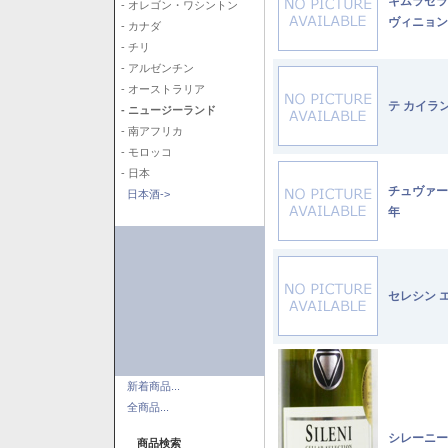
キムラセラ
- オレゴン・ワシントン
ヴィニョン
- カナダ
- チリ
- アルゼンチン
- オーストラリア
テ カイラ
- ニュージーランド
- 南アフリカ
- モロッコ
- 日本
チュヴァー
日本酒->
年
セレシン 
新着商品...
全商品...
シレーニー
商品検索