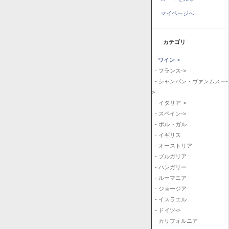
マイページへ
カテゴリ
ワイン
->
- フランス->
- シャンパン・ヴァンムスー-
>
- イタリア->
- スペイン->
- ポルトガル
- イギリス
- オーストリア
- ブルガリア
- ハンガリー
- ルーマニア
- ジョージア
- イスラエル
- ドイツ->
- カリフォルニア