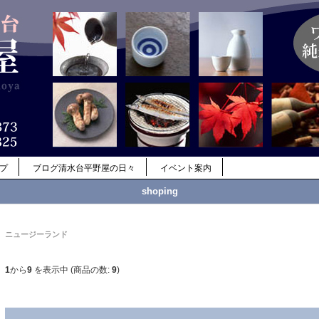
ップ
ブログ清水台平野屋の日々
イベント案内
shoping
ニュージーランド
1
から
9
を表示中 (商品の数:
9
)