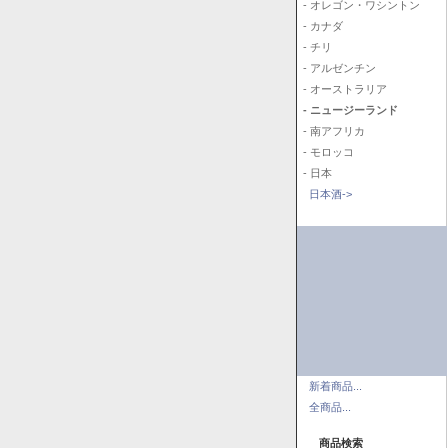
- オレゴン・ワシントン
- カナダ
- チリ
- アルゼンチン
- オーストラリア
- ニュージーランド
- 南アフリカ
- モロッコ
- 日本
日本酒->
新着商品...
全商品...
商品検索