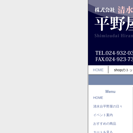
HOME
shopのト
Menu
HOME
清水台平野屋の日々
イベント案内
おすすめの商品
カートを見る