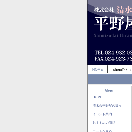
HOME
shopのト
Menu
HOME
清水台平野屋の日々
イベント案内
おすすめの商品
カートを見る