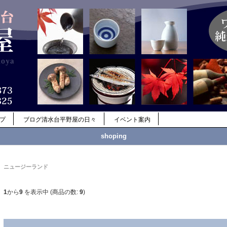
ップ
ブログ清水台平野屋の日々
イベント案内
shoping
ニュージーランド
1
から
9
を表示中 (商品の数:
9
)