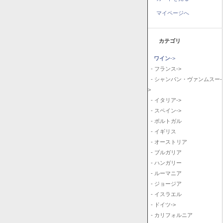
マイページへ
カテゴリ
ワイン
->
- フランス->
- シャンパン・ヴァンムスー-
>
- イタリア->
- スペイン->
- ポルトガル
- イギリス
- オーストリア
- ブルガリア
- ハンガリー
- ルーマニア
- ジョージア
- イスラエル
- ドイツ->
- カリフォルニア