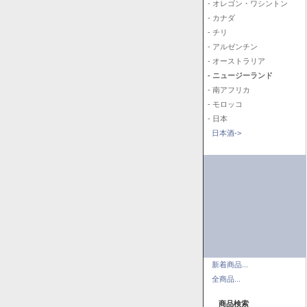
- オレゴン・ワシントン
- カナダ
- チリ
- アルゼンチン
- オーストラリア
- ニュージーランド
- 南アフリカ
- モロッコ
- 日本
日本酒->
新着商品...
全商品...
商品検索