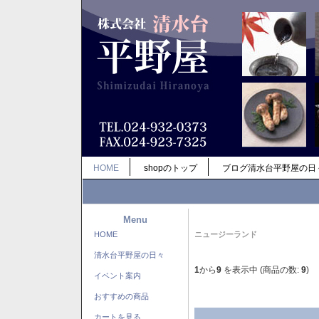
HOME
shopのトップ
ブログ清水台平野屋の日
Menu
HOME
ニュージーランド
清水台平野屋の日々
1
から
9
を表示中 (商品の数:
9
)
イベント案内
おすすめの商品
カートを見る