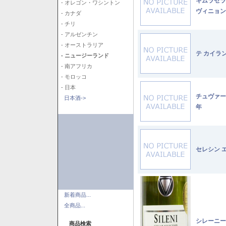
キムラセラ
- オレゴン・ワシントン
ヴィニョン
- カナダ
- チリ
- アルゼンチン
- オーストラリア
テ カイラ
- ニュージーランド
- 南アフリカ
- モロッコ
- 日本
チュヴァー
日本酒->
年
セレシン 
新着商品...
全商品...
シレーニー
商品検索