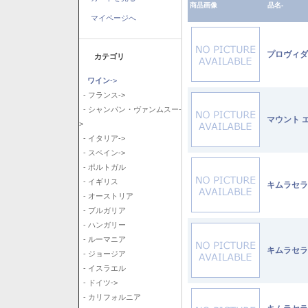
商品画像
品名-
マイページへ
プロヴィダ
カテゴリ
ワイン
->
- フランス->
- シャンパン・ヴァンムスー-
マウント 
>
- イタリア->
- スペイン->
- ポルトガル
- イギリス
キムラセラ
- オーストリア
- ブルガリア
- ハンガリー
- ルーマニア
キムラセラ
- ジョージア
- イスラエル
- ドイツ->
- カリフォルニア