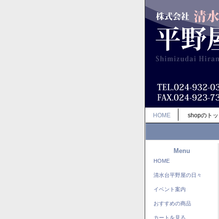
HOME
shopのト
Menu
HOME
清水台平野屋の日々
イベント案内
おすすめの商品
カートを見る