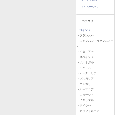
マイページへ
カテゴリ
ワイン
->
- フランス->
- シャンパン・ヴァンムスー-
>
- イタリア->
- スペイン->
- ポルトガル
- イギリス
- オーストリア
- ブルガリア
- ハンガリー
- ルーマニア
- ジョージア
- イスラエル
- ドイツ->
- カリフォルニア