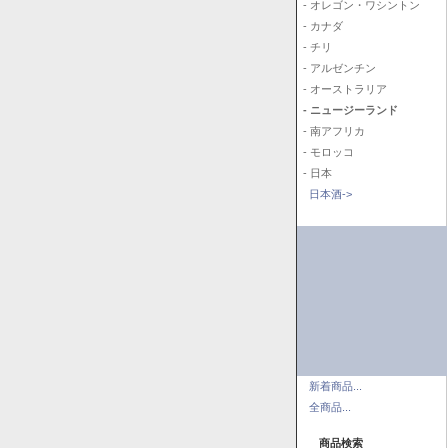
- オレゴン・ワシントン
- カナダ
- チリ
- アルゼンチン
- オーストラリア
- ニュージーランド
- 南アフリカ
- モロッコ
- 日本
日本酒->
新着商品...
全商品...
商品検索