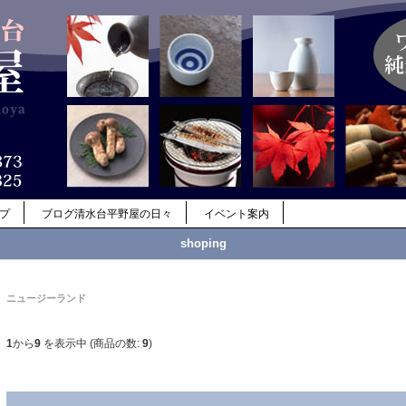
ップ
ブログ清水台平野屋の日々
イベント案内
shoping
ニュージーランド
1
から
9
を表示中 (商品の数:
9
)