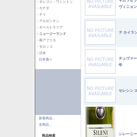
キムラセラ
- オレゴン・ワシントン
ヴィニョン
- カナダ
- チリ
- アルゼンチン
- オーストラリア
テ カイラ
- ニュージーランド
- 南アフリカ
- モロッコ
- 日本
チュヴァー
日本酒->
年
セレシン 
新着商品...
全商品...
シレーニー
商品検索