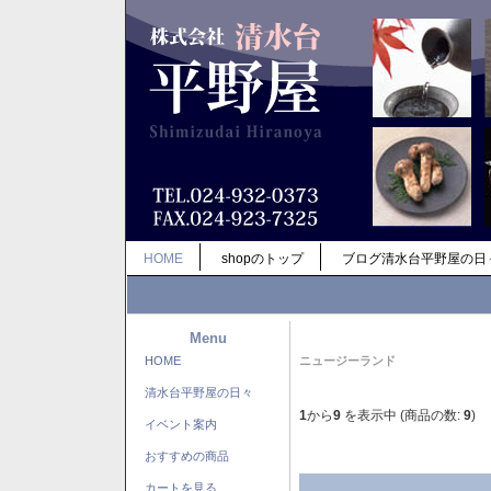
HOME
shopのトップ
ブログ清水台平野屋の日
Menu
HOME
ニュージーランド
清水台平野屋の日々
1
から
9
を表示中 (商品の数:
9
)
イベント案内
おすすめの商品
カートを見る