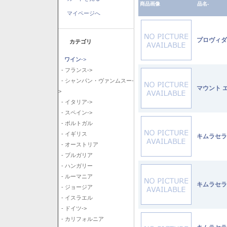
商品画像
品名-
マイページへ
プロヴィダ
カテゴリ
ワイン
->
- フランス->
- シャンパン・ヴァンムスー-
マウント 
>
- イタリア->
- スペイン->
- ポルトガル
- イギリス
キムラセラ
- オーストリア
- ブルガリア
- ハンガリー
- ルーマニア
キムラセラ
- ジョージア
- イスラエル
- ドイツ->
- カリフォルニア