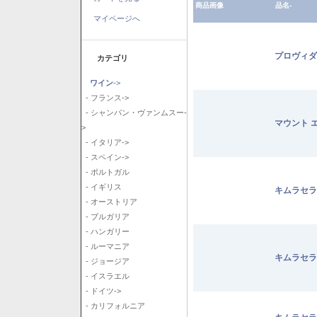
商品画像
品名-
マイページへ
プロヴィダ
カテゴリ
ワイン
->
- フランス->
- シャンパン・ヴァンムスー-
マウント 
>
- イタリア->
- スペイン->
- ポルトガル
- イギリス
キムラセラ
- オーストリア
- ブルガリア
- ハンガリー
- ルーマニア
キムラセラ
- ジョージア
- イスラエル
- ドイツ->
- カリフォルニア