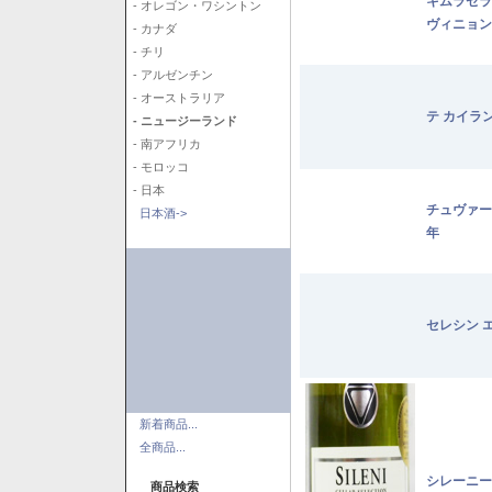
キムラセラ
- オレゴン・ワシントン
ヴィニョン
- カナダ
- チリ
- アルゼンチン
- オーストラリア
テ カイラ
- ニュージーランド
- 南アフリカ
- モロッコ
- 日本
チュヴァー
日本酒->
年
セレシン 
新着商品...
全商品...
シレーニー
商品検索