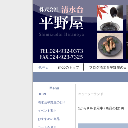
HOME
shopのトップ
ブログ清水台平野屋の日
Menu
HOME
ニュージーランド
清水台平野屋の日々
1
から
9
を表示中 (商品の数:
9
)
イベント案内
おすすめの商品
カートを見る