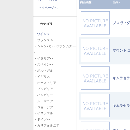
商品画像
品名-
マイページへ
プロヴィダ
カテゴリ
ワイン
->
- フランス->
- シャンパン・ヴァンムスー-
マウント 
>
- イタリア->
- スペイン->
- ポルトガル
- イギリス
キムラセラ
- オーストリア
- ブルガリア
- ハンガリー
- ルーマニア
キムラセラ
- ジョージア
- イスラエル
- ドイツ->
- カリフォルニア