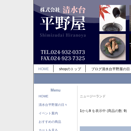
HOME
shopのトップ
ブログ清水台平野屋の日
Menu
HOME
ニュージーランド
清水台平野屋の日々
1
から
9
を表示中 (商品の数:
9
)
イベント案内
おすすめの商品
カートを見る