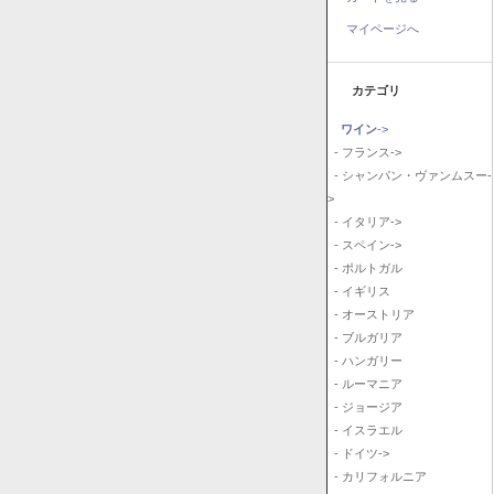
マイページへ
カテゴリ
ワイン
->
- フランス->
- シャンパン・ヴァンムスー-
>
- イタリア->
- スペイン->
- ポルトガル
- イギリス
- オーストリア
- ブルガリア
- ハンガリー
- ルーマニア
- ジョージア
- イスラエル
- ドイツ->
- カリフォルニア