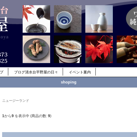
ップ
ブログ清水台平野屋の日々
イベント案内
shoping
ニュージーランド
1
から
9
を表示中 (商品の数:
9
)