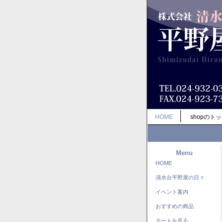
HOME
shopのト
Menu
HOME
清水台平野屋の日々
イベント案内
おすすめの商品
カートを見る