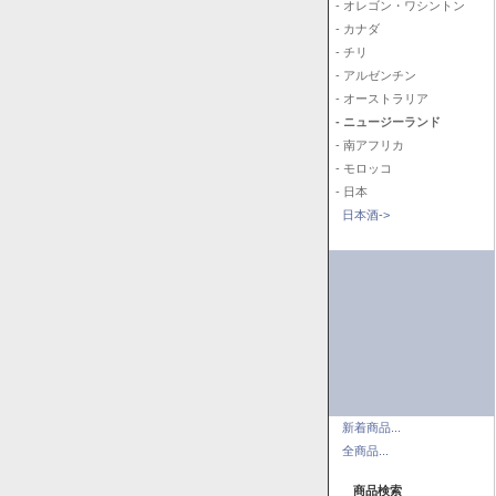
- オレゴン・ワシントン
- カナダ
- チリ
- アルゼンチン
- オーストラリア
- ニュージーランド
- 南アフリカ
- モロッコ
- 日本
日本酒->
新着商品...
全商品...
商品検索