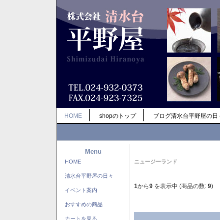
HOME
shopのトップ
ブログ清水台平野屋の日
Menu
HOME
ニュージーランド
清水台平野屋の日々
1
から
9
を表示中 (商品の数:
9
)
イベント案内
おすすめの商品
カートを見る