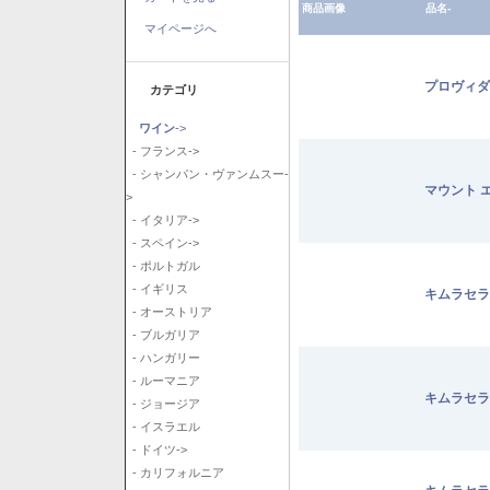
商品画像
品名-
マイページへ
プロヴィダ
カテゴリ
ワイン
->
- フランス->
- シャンパン・ヴァンムスー-
マウント 
>
- イタリア->
- スペイン->
- ポルトガル
- イギリス
キムラセラ
- オーストリア
- ブルガリア
- ハンガリー
- ルーマニア
キムラセラ
- ジョージア
- イスラエル
- ドイツ->
- カリフォルニア