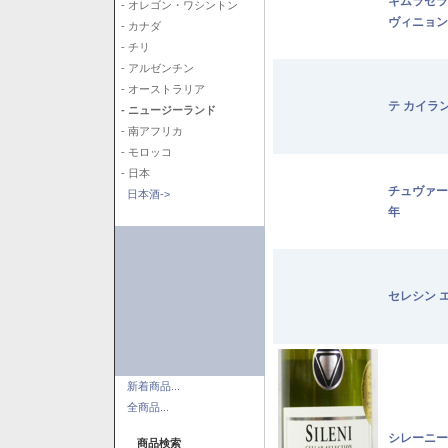
キムラセラ
- オレゴン・ワシントン
ヴィニョン
- カナダ
- チリ
- アルゼンチン
- オーストラリア
テ カイラ
- ニュージーランド
- 南アフリカ
- モロッコ
- 日本
チュヴァー
日本酒->
年
セレシン 
新着商品...
全商品...
シレーニー
商品検索