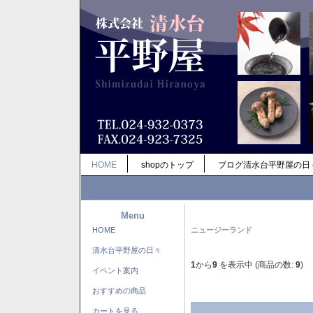
HOME
shopのトップ
ブログ清水台平野屋の日
Menu
HOME
ニュージーランド
清水台平野屋の日々
1
から
9
を表示中 (商品の数:
9
)
イベント案内
おすすめの商品
カートを見る