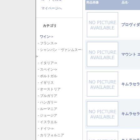
商品画像
品名-
マイページへ
プロヴィダ
カテゴリ
ワイン
->
- フランス->
- シャンパン・ヴァンムスー-
マウント 
>
- イタリア->
- スペイン->
- ポルトガル
- イギリス
キムラセラ
- オーストリア
- ブルガリア
- ハンガリー
- ルーマニア
キムラセラ
- ジョージア
- イスラエル
- ドイツ->
- カリフォルニア