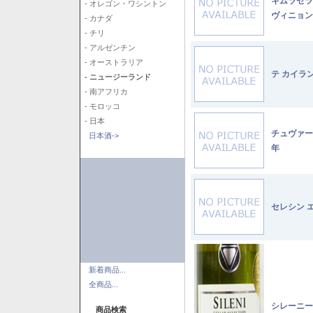
キムラセラ
- オレゴン・ワシントン
ヴィニョン
- カナダ
- チリ
- アルゼンチン
- オーストラリア
テ カイラ
- ニュージーランド
- 南アフリカ
- モロッコ
- 日本
チュヴァー
日本酒->
年
セレシン 
新着商品...
全商品...
シレーニー
商品検索