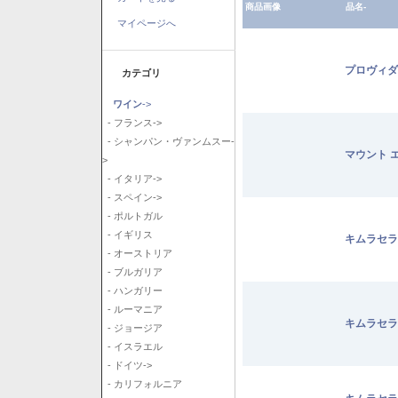
商品画像
品名-
マイページへ
プロヴィダ
カテゴリ
ワイン
->
- フランス->
- シャンパン・ヴァンムスー-
マウント 
>
- イタリア->
- スペイン->
- ポルトガル
- イギリス
キムラセラ
- オーストリア
- ブルガリア
- ハンガリー
- ルーマニア
キムラセラ
- ジョージア
- イスラエル
- ドイツ->
- カリフォルニア