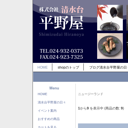
HOME
shopのトップ
ブログ清水台平野屋の日
Menu
HOME
ニュージーランド
清水台平野屋の日々
1
から
9
を表示中 (商品の数:
9
)
イベント案内
おすすめの商品
カートを見る