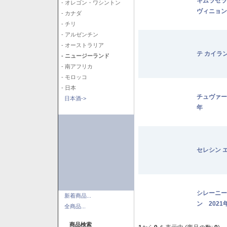
キムラセラ
- オレゴン・ワシントン
ヴィニョン
- カナダ
- チリ
- アルゼンチン
- オーストラリア
テ カイラ
- ニュージーランド
- 南アフリカ
- モロッコ
- 日本
チュヴァー
日本酒->
年
セレシン 
シレーニー
新着商品...
ン 2021
全商品...
商品検索