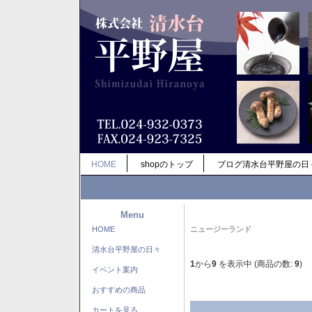
HOME
shopのトップ
ブログ清水台平野屋の日
Menu
HOME
ニュージーランド
清水台平野屋の日々
1
から
9
を表示中 (商品の数:
9
)
イベント案内
おすすめの商品
カートを見る