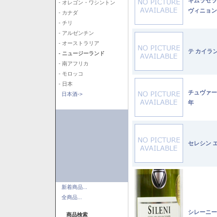
キムラセラ
- オレゴン・ワシントン
ヴィニョン
- カナダ
- チリ
- アルゼンチン
- オーストラリア
テ カイラ
- ニュージーランド
- 南アフリカ
- モロッコ
- 日本
チュヴァー
日本酒->
年
セレシン 
新着商品...
全商品...
シレーニー
商品検索