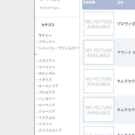
商品画像
品名-
マイページへ
プロヴィダ
カテゴリ
ワイン
->
- フランス->
- シャンパン・ヴァンムスー-
マウント 
>
- イタリア->
- スペイン->
- ポルトガル
- イギリス
キムラセラ
- オーストリア
- ブルガリア
- ハンガリー
- ルーマニア
キムラセラ
- ジョージア
- イスラエル
- ドイツ->
- カリフォルニア