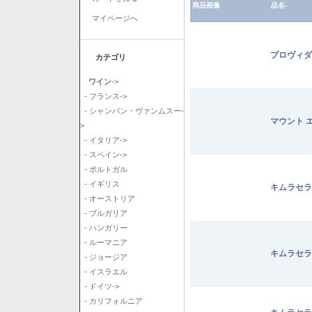
商品画像
品名-
マイページへ
プロヴィダ
カテゴリ
ワイン
->
- フランス->
- シャンパン・ヴァンムスー-
マウント 
>
- イタリア->
- スペイン->
- ポルトガル
- イギリス
キムラセラ
- オーストリア
- ブルガリア
- ハンガリー
- ルーマニア
キムラセラ
- ジョージア
- イスラエル
- ドイツ->
- カリフォルニア