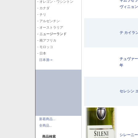
キムラセラ
- オレゴン・ワシントン
ヴィニョン
- カナダ
- チリ
- アルゼンチン
- オーストラリア
テ カイラ
- ニュージーランド
- 南アフリカ
- モロッコ
- 日本
チュヴァー
日本酒->
年
セレシン 
新着商品...
全商品...
シレーニー
商品検索