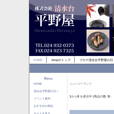
HOME
shopのトップ
ブログ清水台平野屋の日
Menu
HOME
ニュージーランド
清水台平野屋の日々
1
から
9
を表示中 (商品の数:
9
)
イベント案内
おすすめの商品
カートを見る