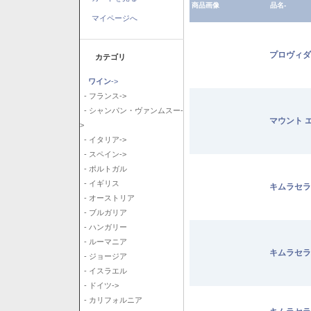
商品画像
品名-
マイページへ
プロヴィダ
カテゴリ
ワイン
->
- フランス->
- シャンパン・ヴァンムスー-
マウント 
>
- イタリア->
- スペイン->
- ポルトガル
- イギリス
キムラセラ
- オーストリア
- ブルガリア
- ハンガリー
- ルーマニア
キムラセラ
- ジョージア
- イスラエル
- ドイツ->
- カリフォルニア