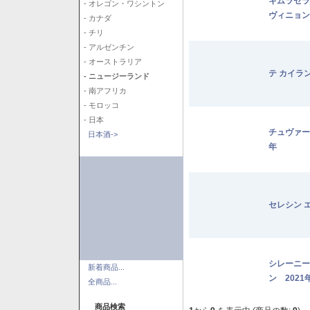
キムラセラ
- オレゴン・ワシントン
ヴィニョン
- カナダ
- チリ
- アルゼンチン
- オーストラリア
テ カイラ
- ニュージーランド
- 南アフリカ
- モロッコ
- 日本
チュヴァー
日本酒->
年
セレシン 
シレーニー
新着商品...
ン 2021
全商品...
商品検索