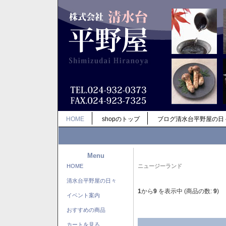
HOME
shopのトップ
ブログ清水台平野屋の日
Menu
HOME
ニュージーランド
清水台平野屋の日々
1
から
9
を表示中 (商品の数:
9
)
イベント案内
おすすめの商品
カートを見る