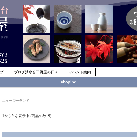
ップ
ブログ清水台平野屋の日々
イベント案内
shoping
ニュージーランド
1
から
9
を表示中 (商品の数:
9
)