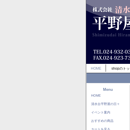
HOME
shopのト
Menu
HOME
清水台平野屋の日々
イベント案内
おすすめの商品
カートを見る