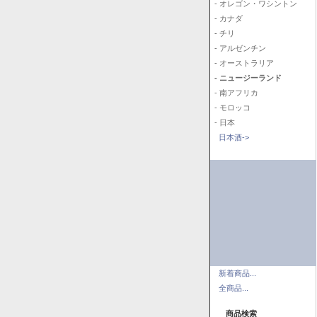
- オレゴン・ワシントン
- カナダ
- チリ
- アルゼンチン
- オーストラリア
- ニュージーランド
- 南アフリカ
- モロッコ
- 日本
日本酒->
新着商品...
全商品...
商品検索