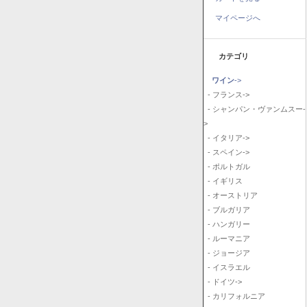
マイページへ
カテゴリ
ワイン
->
- フランス->
- シャンパン・ヴァンムスー-
>
- イタリア->
- スペイン->
- ポルトガル
- イギリス
- オーストリア
- ブルガリア
- ハンガリー
- ルーマニア
- ジョージア
- イスラエル
- ドイツ->
- カリフォルニア