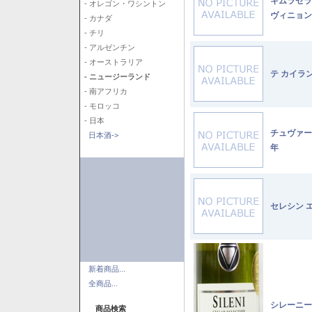
キムラセラ
- オレゴン・ワシントン
ヴィニョン
- カナダ
- チリ
- アルゼンチン
- オーストラリア
テ カイラ
- ニュージーランド
- 南アフリカ
- モロッコ
- 日本
チュヴァー
日本酒->
年
セレシン 
新着商品...
全商品...
シレーニー
商品検索