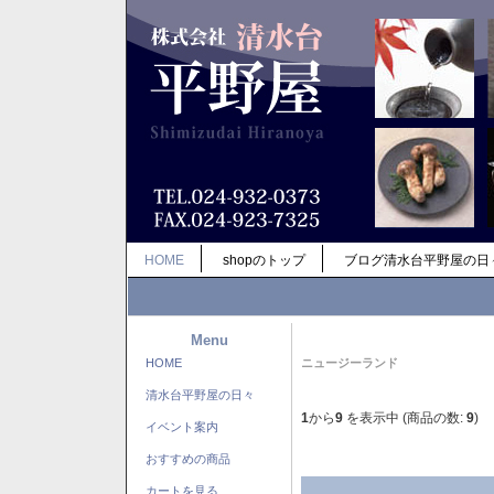
HOME
shopのトップ
ブログ清水台平野屋の日
Menu
HOME
ニュージーランド
清水台平野屋の日々
1
から
9
を表示中 (商品の数:
9
)
イベント案内
おすすめの商品
カートを見る