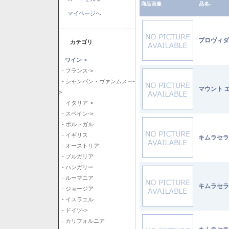
商品画像
品名-
マイページへ
プロヴィダ
カテゴリ
ワイン
->
- フランス->
- シャンパン・ヴァンムスー-
マウント 
>
- イタリア->
- スペイン->
- ポルトガル
- イギリス
キムラセラ
- オーストリア
- ブルガリア
- ハンガリー
- ルーマニア
キムラセラ
- ジョージア
- イスラエル
- ドイツ->
- カリフォルニア