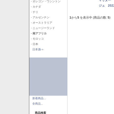
マリヌー 
- オレゴン・ワシントン
ジュ 202
- カナダ
- チリ
1
から
5
を表示中 (商品の数:
5
)
- アルゼンチン
- オーストラリア
- ニュージーランド
- 南アフリカ
- モロッコ
- 日本
日本酒->
新着商品...
全商品...
商品検索