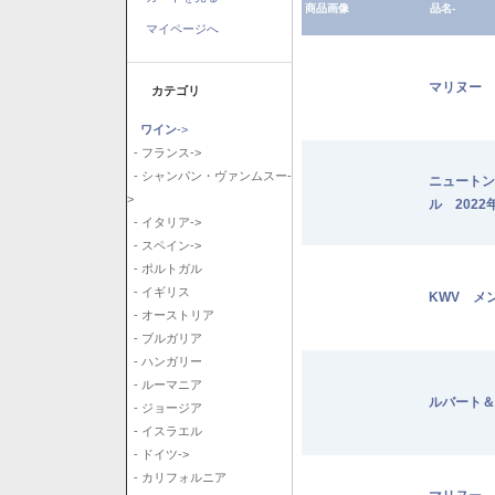
商品画像
品名-
マイページへ
マリヌー 
カテゴリ
ワイン
->
- フランス->
- シャンパン・ヴァンムスー-
ニュートン
>
ル 2022
- イタリア->
- スペイン->
- ポルトガル
- イギリス
KWV メ
- オーストリア
- ブルガリア
- ハンガリー
- ルーマニア
ルバート＆
- ジョージア
- イスラエル
- ドイツ->
- カリフォルニア