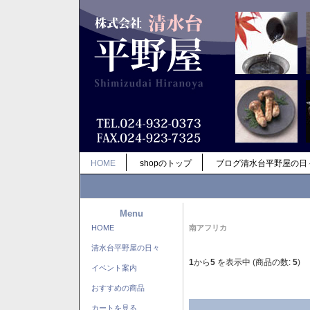
HOME
shopのトップ
ブログ清水台平野屋の日
Menu
HOME
南アフリカ
清水台平野屋の日々
1
から
5
を表示中 (商品の数:
5
)
イベント案内
おすすめの商品
カートを見る