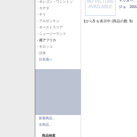
マリヌー 
- オレゴン・ワシントン
ジュ 202
- カナダ
- チリ
1
から
5
を表示中 (商品の数:
5
)
- アルゼンチン
- オーストラリア
- ニュージーランド
- 南アフリカ
- モロッコ
- 日本
日本酒->
新着商品...
全商品...
商品検索