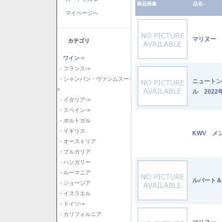
商品画像
品名-
マイページへ
マリヌー 
カテゴリ
ワイン
->
- フランス->
- シャンパン・ヴァンムスー-
ニュートン
>
ル 2022
- イタリア->
- スペイン->
- ポルトガル
- イギリス
KWV メ
- オーストリア
- ブルガリア
- ハンガリー
- ルーマニア
ルバート＆
- ジョージア
- イスラエル
- ドイツ->
- カリフォルニア