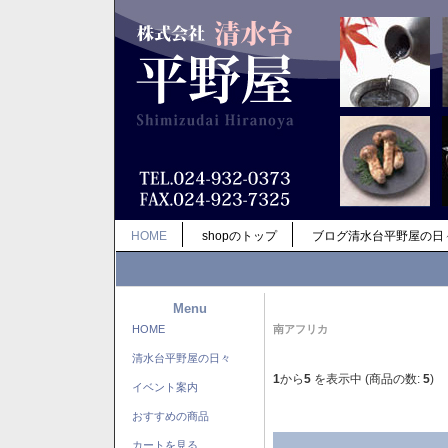
HOME
shopのトップ
ブログ清水台平野屋の日
Menu
HOME
南アフリカ
清水台平野屋の日々
1
から
5
を表示中 (商品の数:
5
)
イベント案内
おすすめの商品
カートを見る