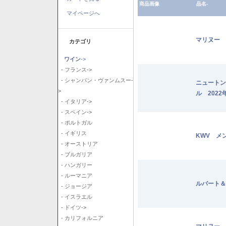
商品画像
品名-
マイページへ
マリヌー 
カテゴリ
ワイン
->
- フランス->
- シャンパン・ヴァンムスー-
ニュートン
>
ル 2022
- イタリア->
- スペイン->
- ポルトガル
- イギリス
KWV メ
- オーストリア
- ブルガリア
- ハンガリー
- ルーマニア
ルバート＆
- ジョージア
- イスラエル
- ドイツ->
- カリフォルニア