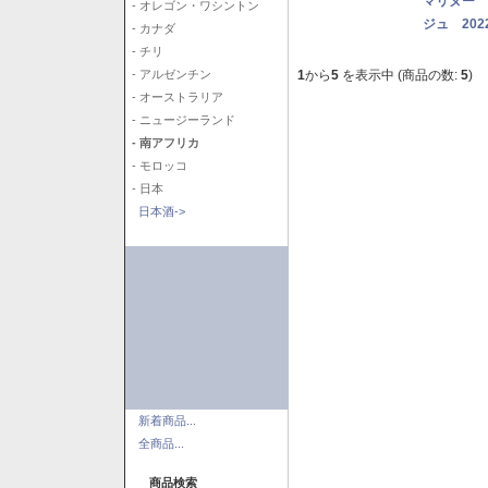
マリヌー 
- オレゴン・ワシントン
ジュ 202
- カナダ
- チリ
1
から
5
を表示中 (商品の数:
5
)
- アルゼンチン
- オーストラリア
- ニュージーランド
- 南アフリカ
- モロッコ
- 日本
日本酒->
新着商品...
全商品...
商品検索