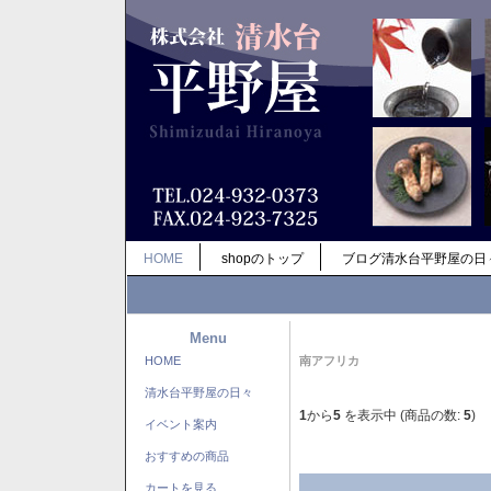
HOME
shopのトップ
ブログ清水台平野屋の日
Menu
HOME
南アフリカ
清水台平野屋の日々
1
から
5
を表示中 (商品の数:
5
)
イベント案内
おすすめの商品
カートを見る