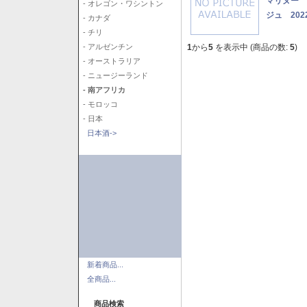
マリヌー 
- オレゴン・ワシントン
ジュ 202
- カナダ
- チリ
1
から
5
を表示中 (商品の数:
5
)
- アルゼンチン
- オーストラリア
- ニュージーランド
- 南アフリカ
- モロッコ
- 日本
日本酒->
新着商品...
全商品...
商品検索