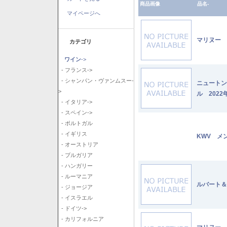
商品画像
品名-
マイページへ
マリヌー 
カテゴリ
ワイン
->
- フランス->
- シャンパン・ヴァンムスー-
ニュートン
>
ル 2022
- イタリア->
- スペイン->
- ポルトガル
- イギリス
KWV メ
- オーストリア
- ブルガリア
- ハンガリー
- ルーマニア
ルバート＆
- ジョージア
- イスラエル
- ドイツ->
- カリフォルニア