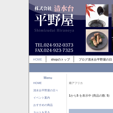
HOME
shopのトップ
ブログ清水台平野屋の日
Menu
HOME
南アフリカ
清水台平野屋の日々
1
から
5
を表示中 (商品の数:
5
)
イベント案内
おすすめの商品
カートを見る