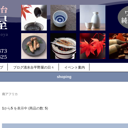
ップ
ブログ清水台平野屋の日々
イベント案内
shoping
南アフリカ
1
から
5
を表示中 (商品の数:
5
)