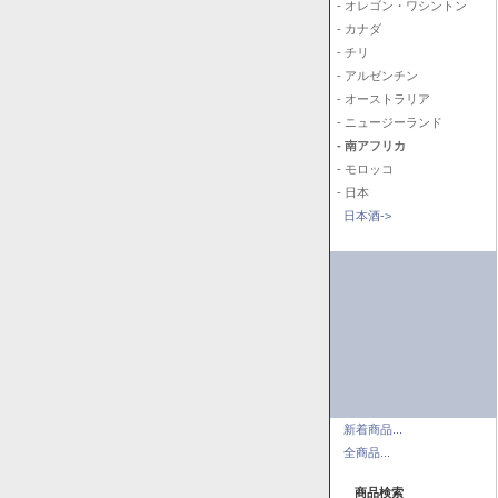
- オレゴン・ワシントン
- カナダ
- チリ
- アルゼンチン
- オーストラリア
- ニュージーランド
- 南アフリカ
- モロッコ
- 日本
日本酒->
新着商品...
全商品...
商品検索