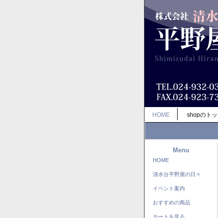
HOME
shopのト
Menu
HOME
清水台平野屋の日々
イベント案内
おすすめの商品
カートを見る