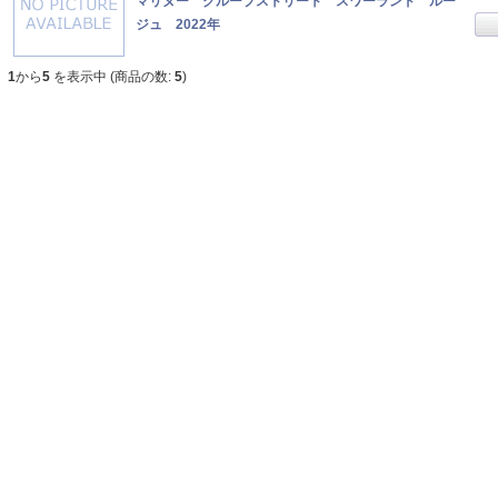
マリヌー クループストリート スワーランド ルー
ジュ 2022年
1
から
5
を表示中 (商品の数:
5
)