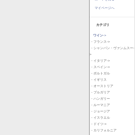
マイページへ
カテゴリ
ワイン
->
- フランス->
- シャンパン・ヴァンムスー-
>
- イタリア->
- スペイン->
- ポルトガル
- イギリス
- オーストリア
- ブルガリア
- ハンガリー
- ルーマニア
- ジョージア
- イスラエル
- ドイツ->
- カリフォルニア