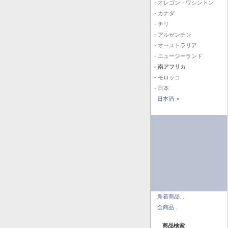
- オレゴン・ワシントン
- カナダ
- チリ
- アルゼンチン
- オーストラリア
- ニュージーランド
- 南アフリカ
- モロッコ
- 日本
日本酒->
新着商品...
全商品...
商品検索