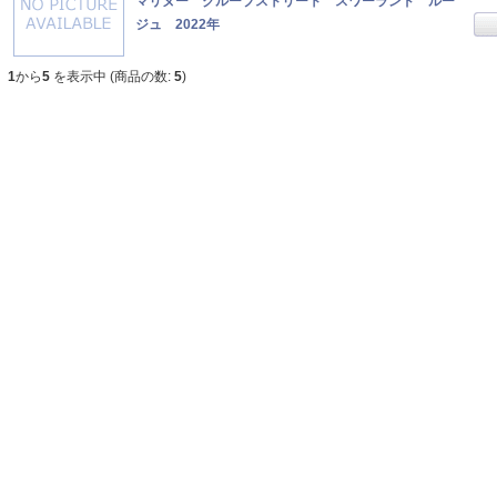
マリヌー クループストリート スワーランド ルー
ジュ 2022年
1
から
5
を表示中 (商品の数:
5
)