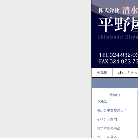
HOME
shopのト
Menu
HOME
清水台平野屋の日々
イベント案内
おすすめの商品
カートを見る