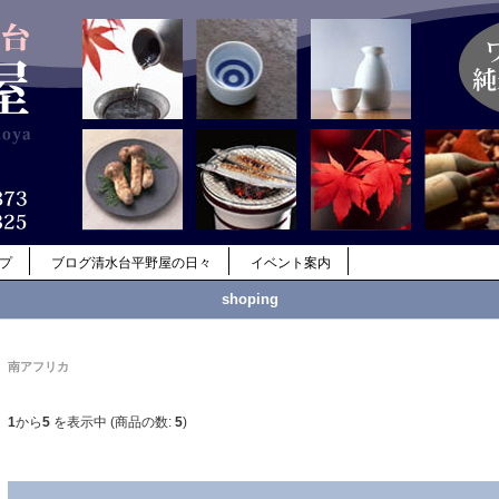
ップ
ブログ清水台平野屋の日々
イベント案内
shoping
南アフリカ
1
から
5
を表示中 (商品の数:
5
)