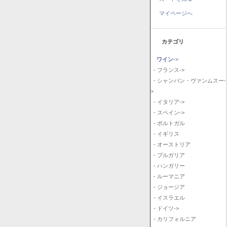
マイページへ
カテゴリ
ワイン
->
- フランス->
- シャンパン・ヴァンムスー-
>
- イタリア->
- スペイン->
- ポルトガル
- イギリス
- オーストリア
- ブルガリア
- ハンガリー
- ルーマニア
- ジョージア
- イスラエル
- ドイツ->
- カリフォルニア