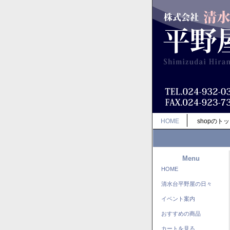
HOME
shopのト
Menu
HOME
清水台平野屋の日々
イベント案内
おすすめの商品
カートを見る