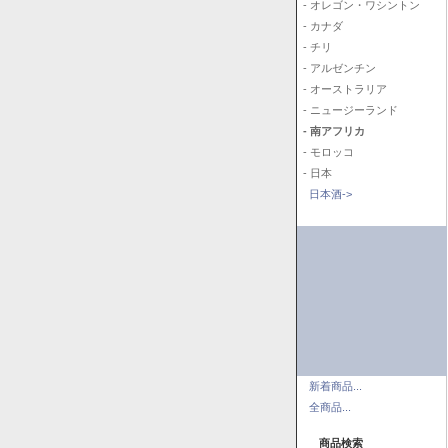
- オレゴン・ワシントン
- カナダ
- チリ
- アルゼンチン
- オーストラリア
- ニュージーランド
- 南アフリカ
- モロッコ
- 日本
日本酒->
新着商品...
全商品...
商品検索