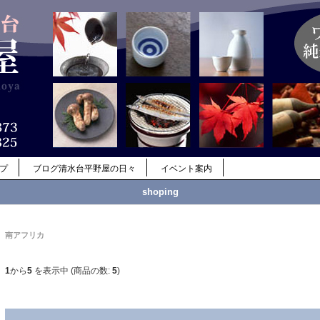
ップ
ブログ清水台平野屋の日々
イベント案内
shoping
南アフリカ
1
から
5
を表示中 (商品の数:
5
)