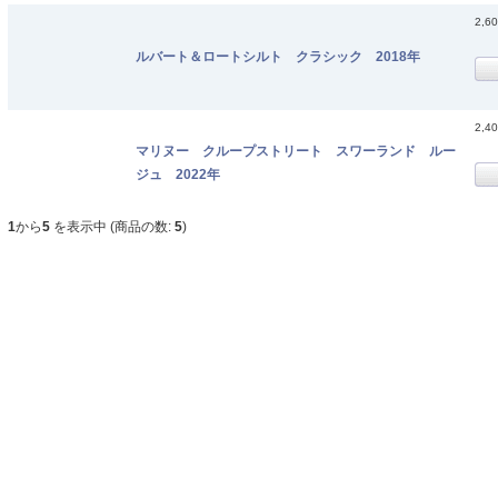
2,6
ルバート＆ロートシルト クラシック 2018年
2,4
マリヌー クループストリート スワーランド ルー
ジュ 2022年
1
から
5
を表示中 (商品の数:
5
)