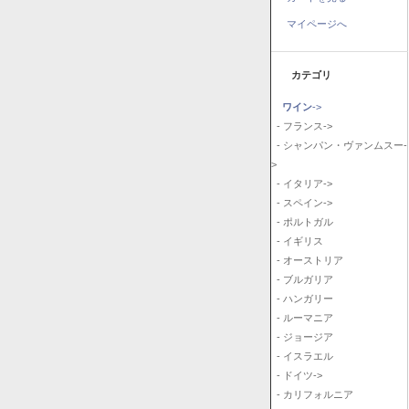
マイページへ
カテゴリ
ワイン
->
- フランス->
- シャンパン・ヴァンムスー-
>
- イタリア->
- スペイン->
- ポルトガル
- イギリス
- オーストリア
- ブルガリア
- ハンガリー
- ルーマニア
- ジョージア
- イスラエル
- ドイツ->
- カリフォルニア