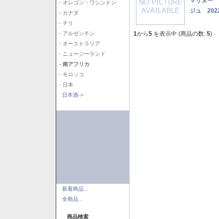
マリヌー 
- オレゴン・ワシントン
ジュ 202
- カナダ
- チリ
1
から
5
を表示中 (商品の数:
5
)
- アルゼンチン
- オーストラリア
- ニュージーランド
- 南アフリカ
- モロッコ
- 日本
日本酒->
新着商品...
全商品...
商品検索