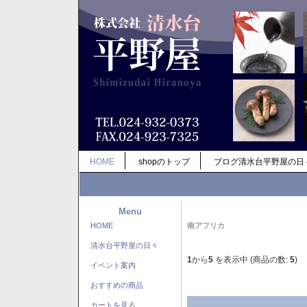
HOME
shopのトップ
ブログ清水台平野屋の日
Menu
HOME
南アフリカ
清水台平野屋の日々
1
から
5
を表示中 (商品の数:
5
)
イベント案内
おすすめの商品
カートを見る