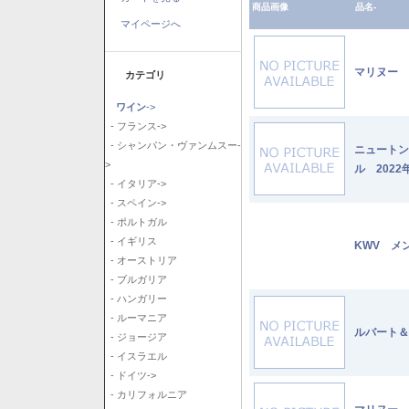
商品画像
品名-
マイページへ
マリヌー 
カテゴリ
ワイン
->
- フランス->
- シャンパン・ヴァンムスー-
ニュートン
>
ル 2022
- イタリア->
- スペイン->
- ポルトガル
- イギリス
KWV メ
- オーストリア
- ブルガリア
- ハンガリー
- ルーマニア
ルバート＆
- ジョージア
- イスラエル
- ドイツ->
- カリフォルニア