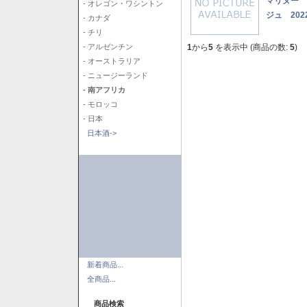
マリヌー 
- オレゴン・ワシントン
ジュ 202
- カナダ
- チリ
1
から
5
を表示中 (商品の数:
5
)
- アルゼンチン
- オーストラリア
- ニュージーランド
- 南アフリカ
- モロッコ
- 日本
日本酒->
新着商品...
全商品...
商品検索