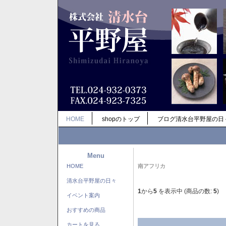
HOME
shopのトップ
ブログ清水台平野屋の日
Menu
HOME
南アフリカ
清水台平野屋の日々
1
から
5
を表示中 (商品の数:
5
)
イベント案内
おすすめの商品
カートを見る