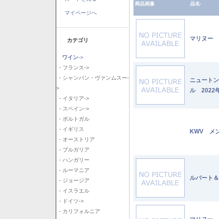
商品画像
品名-
マイページへ
マリヌー 
カテゴリ
ワイン
->
- フランス->
- シャンパン・ヴァンムスー-
ニュートン
>
ル 2022
- イタリア->
- スペイン->
- ポルトガル
- イギリス
KWV メ
- オーストリア
- ブルガリア
- ハンガリー
- ルーマニア
ルバート＆
- ジョージア
- イスラエル
- ドイツ->
- カリフォルニア