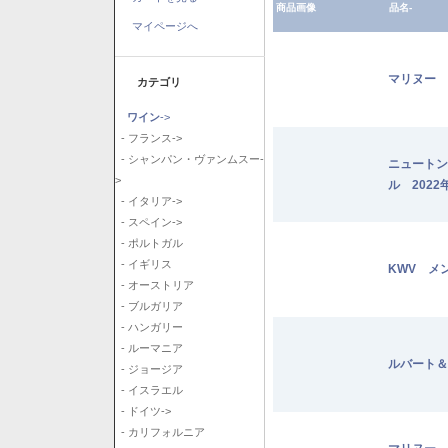
商品画像
品名-
マイページへ
マリヌー 
カテゴリ
ワイン
->
- フランス->
- シャンパン・ヴァンムスー-
ニュートン
>
ル 2022
- イタリア->
- スペイン->
- ポルトガル
- イギリス
KWV メ
- オーストリア
- ブルガリア
- ハンガリー
- ルーマニア
ルバート＆
- ジョージア
- イスラエル
- ドイツ->
- カリフォルニア