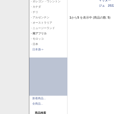
マリヌー 
- オレゴン・ワシントン
ジュ 202
- カナダ
- チリ
1
から
5
を表示中 (商品の数:
5
)
- アルゼンチン
- オーストラリア
- ニュージーランド
- 南アフリカ
- モロッコ
- 日本
日本酒->
新着商品...
全商品...
商品検索