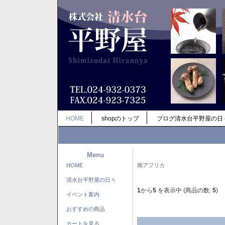
HOME
shopのトップ
ブログ清水台平野屋の日
Menu
HOME
南アフリカ
清水台平野屋の日々
1
から
5
を表示中 (商品の数:
5
)
イベント案内
おすすめの商品
カートを見る