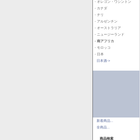
- オレゴン・ワシントン
- カナダ
- チリ
- アルゼンチン
- オーストラリア
- ニュージーランド
- 南アフリカ
- モロッコ
- 日本
日本酒->
新着商品...
全商品...
商品検索