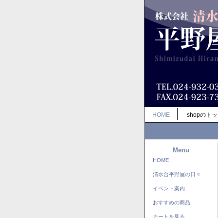
HOME
shopのト
Menu
HOME
清水台平野屋の日々
イベント案内
おすすめの商品
カートを見る