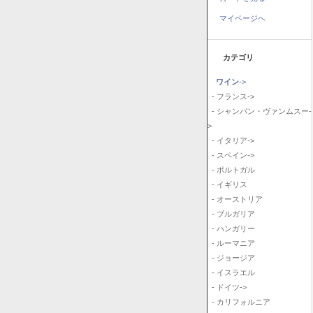
マイページへ
カテゴリ
ワイン
->
- フランス->
- シャンパン・ヴァンムスー-
>
- イタリア->
- スペイン->
- ポルトガル
- イギリス
- オーストリア
- ブルガリア
- ハンガリー
- ルーマニア
- ジョージア
- イスラエル
- ドイツ->
- カリフォルニア