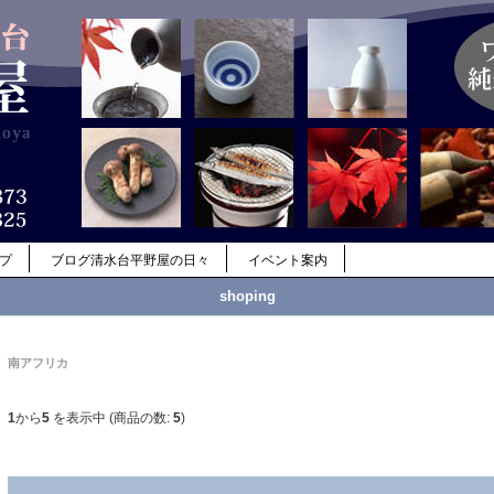
ップ
ブログ清水台平野屋の日々
イベント案内
shoping
南アフリカ
1
から
5
を表示中 (商品の数:
5
)