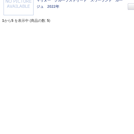
マリヌー クループストリート スワーランド ルー
ジュ 2022年
1
から
5
を表示中 (商品の数:
5
)