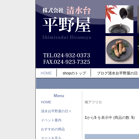
HOME
shopのトップ
ブログ清水台平野屋の日
Menu
HOME
南アフリカ
清水台平野屋の日々
1
から
5
を表示中 (商品の数:
5
)
イベント案内
おすすめの商品
カートを見る