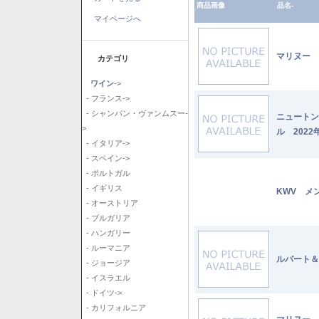
商品画像
品名-
マイページへ
マリヌー 
カテゴリ
ワイン
->
- フランス->
- シャンパン・ヴァンムスー-
ニュートン
>
ル 2022
- イタリア->
- スペイン->
- ポルトガル
- イギリス
KWV メ
- オーストリア
- ブルガリア
- ハンガリー
- ルーマニア
ルバート＆
- ジョージア
- イスラエル
- ドイツ->
- カリフォルニア