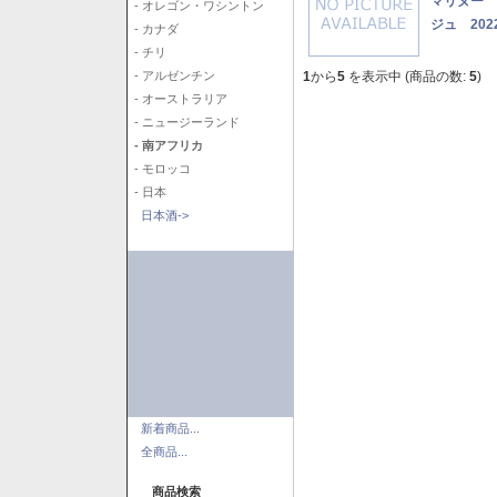
マリヌー 
- オレゴン・ワシントン
ジュ 202
- カナダ
- チリ
1
から
5
を表示中 (商品の数:
5
)
- アルゼンチン
- オーストラリア
- ニュージーランド
- 南アフリカ
- モロッコ
- 日本
日本酒->
新着商品...
全商品...
商品検索