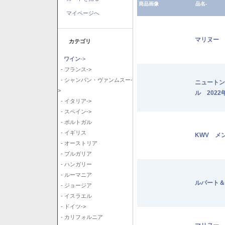
商品画像
品名-
マイページへ
マリヌー 
カテゴリ
ワイン
->
- フランス->
- シャンパン・ヴァンムスー-
ニュートン
>
ル 2022
- イタリア->
- スペイン->
- ポルトガル
- イギリス
KWV メ
- オーストリア
- ブルガリア
- ハンガリー
- ルーマニア
ルバート＆
- ジョージア
- イスラエル
- ドイツ->
- カリフォルニア