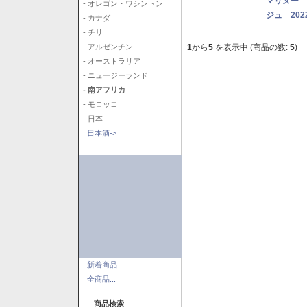
マリヌー 
- オレゴン・ワシントン
ジュ 202
- カナダ
- チリ
1
から
5
を表示中 (商品の数:
5
)
- アルゼンチン
- オーストラリア
- ニュージーランド
- 南アフリカ
- モロッコ
- 日本
日本酒->
新着商品...
全商品...
商品検索