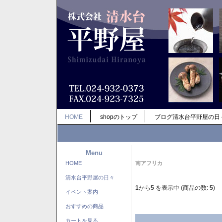
HOME
shopのトップ
ブログ清水台平野屋の日
Menu
HOME
南アフリカ
清水台平野屋の日々
1
から
5
を表示中 (商品の数:
5
)
イベント案内
おすすめの商品
カートを見る