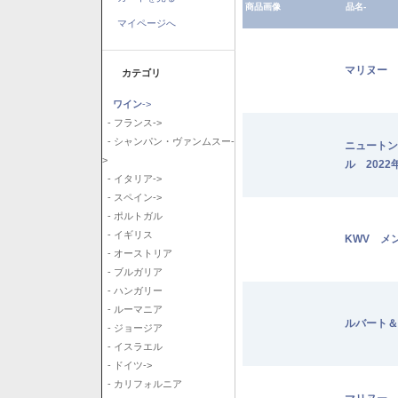
商品画像
品名-
マイページへ
マリヌー 
カテゴリ
ワイン
->
- フランス->
- シャンパン・ヴァンムスー-
ニュートン
>
ル 2022
- イタリア->
- スペイン->
- ポルトガル
- イギリス
KWV メ
- オーストリア
- ブルガリア
- ハンガリー
- ルーマニア
ルバート＆
- ジョージア
- イスラエル
- ドイツ->
- カリフォルニア