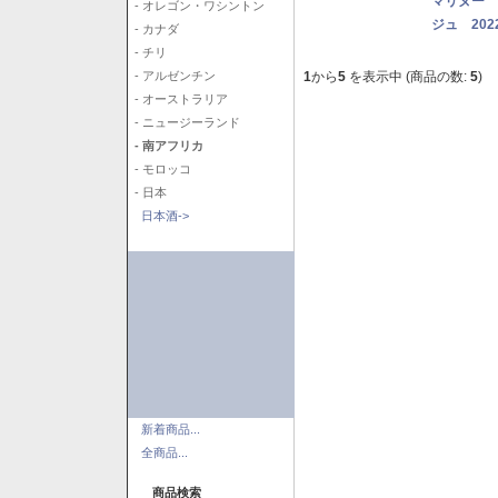
マリヌー 
- オレゴン・ワシントン
ジュ 202
- カナダ
- チリ
1
から
5
を表示中 (商品の数:
5
)
- アルゼンチン
- オーストラリア
- ニュージーランド
- 南アフリカ
- モロッコ
- 日本
日本酒->
新着商品...
全商品...
商品検索