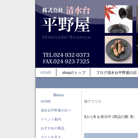
HOME
shopのトップ
ブログ清水台平野屋の日
Menu
HOME
南アフリカ
清水台平野屋の日々
1
から
5
を表示中 (商品の数:
5
)
イベント案内
おすすめの商品
カートを見る