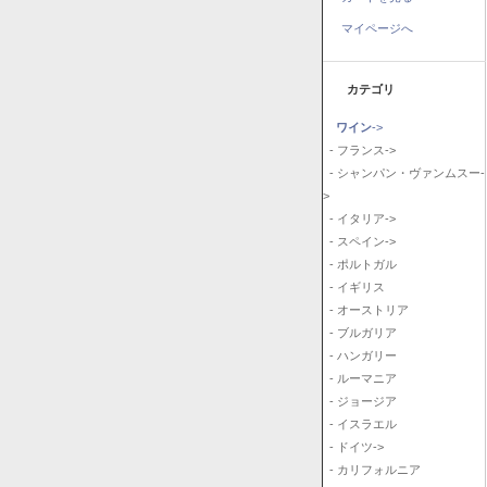
マイページへ
カテゴリ
ワイン
->
- フランス->
- シャンパン・ヴァンムスー-
>
- イタリア->
- スペイン->
- ポルトガル
- イギリス
- オーストリア
- ブルガリア
- ハンガリー
- ルーマニア
- ジョージア
- イスラエル
- ドイツ->
- カリフォルニア