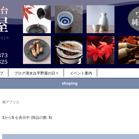
ップ
ブログ清水台平野屋の日々
イベント案内
shoping
南アフリカ
1
から
5
を表示中 (商品の数:
5
)