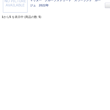
マリヌー クループストリート スワーランド ルー
ジュ 2022年
1
から
5
を表示中 (商品の数:
5
)