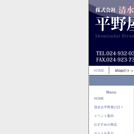
HOME
shopのト
Menu
HOME
清水台平野屋の日々
イベント案内
おすすめの商品
カートを見る