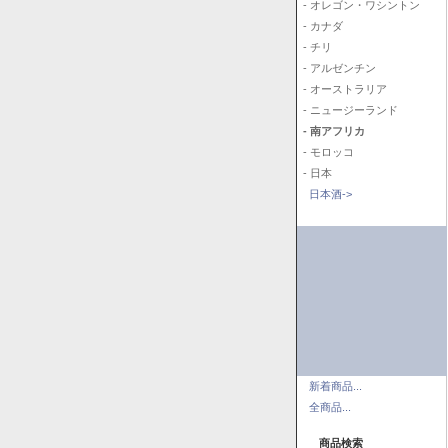
- オレゴン・ワシントン
- カナダ
- チリ
- アルゼンチン
- オーストラリア
- ニュージーランド
- 南アフリカ
- モロッコ
- 日本
日本酒->
新着商品...
全商品...
商品検索