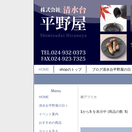
HOME
shopのトップ
ブログ清水台平野屋の日
Menu
HOME
南アフリカ
清水台平野屋の日々
1
から
5
を表示中 (商品の数:
5
)
イベント案内
おすすめの商品
カートを見る