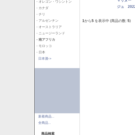
マリヌー 
- オレゴン・ワシントン
ジュ 202
- カナダ
- チリ
1
から
5
を表示中 (商品の数:
5
)
- アルゼンチン
- オーストラリア
- ニュージーランド
- 南アフリカ
- モロッコ
- 日本
日本酒->
新着商品...
全商品...
商品検索