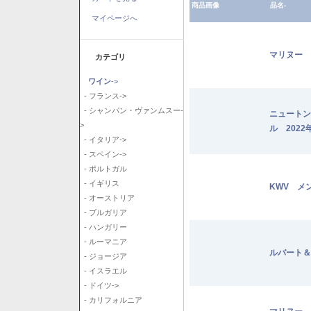
商品画像
品名-
マイページへ
マリヌー 
カテゴリ
ワイン
->
- フランス->
- シャンパン・ヴァンムスー-
ニュートン
>
ル 2022
- イタリア->
- スペイン->
- ポルトガル
- イギリス
KWV メ
- オーストリア
- ブルガリア
- ハンガリー
- ルーマニア
ルバート＆
- ジョージア
- イスラエル
- ドイツ->
- カリフォルニア