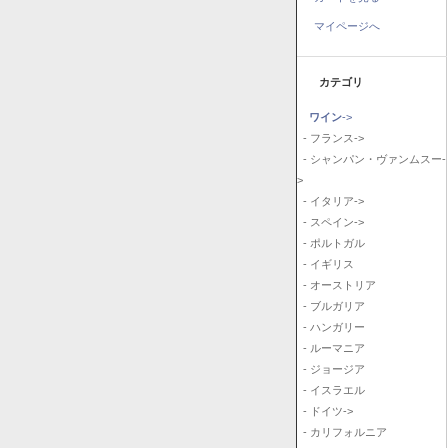
マイページへ
カテゴリ
ワイン
->
- フランス->
- シャンパン・ヴァンムスー-
>
- イタリア->
- スペイン->
- ポルトガル
- イギリス
- オーストリア
- ブルガリア
- ハンガリー
- ルーマニア
- ジョージア
- イスラエル
- ドイツ->
- カリフォルニア