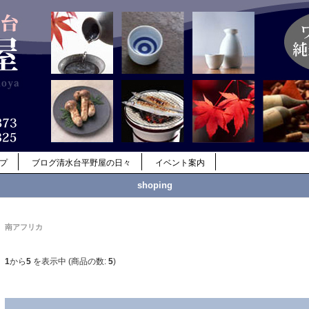
ップ
ブログ清水台平野屋の日々
イベント案内
shoping
南アフリカ
1
から
5
を表示中 (商品の数:
5
)