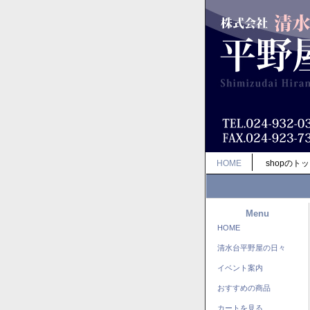
HOME
shopのト
Menu
HOME
清水台平野屋の日々
イベント案内
おすすめの商品
カートを見る