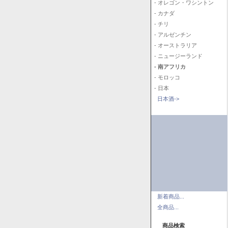
- オレゴン・ワシントン
- カナダ
- チリ
- アルゼンチン
- オーストラリア
- ニュージーランド
- 南アフリカ
- モロッコ
- 日本
日本酒->
新着商品...
全商品...
商品検索