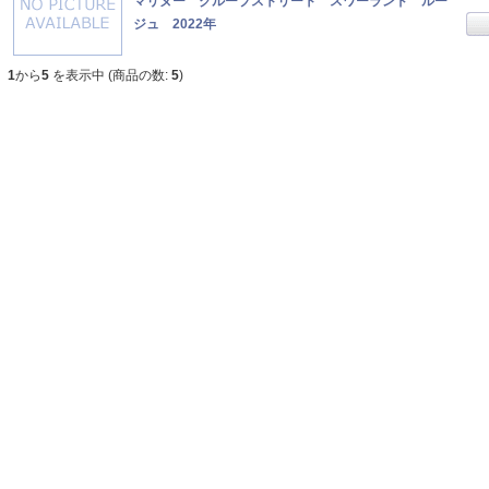
マリヌー クループストリート スワーランド ルー
ジュ 2022年
1
から
5
を表示中 (商品の数:
5
)