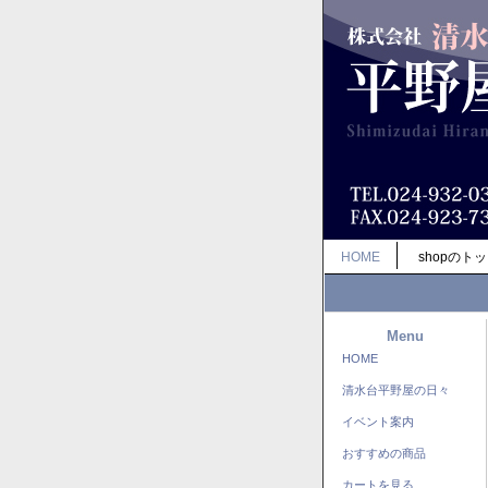
HOME
shopのト
Menu
HOME
清水台平野屋の日々
イベント案内
おすすめの商品
カートを見る