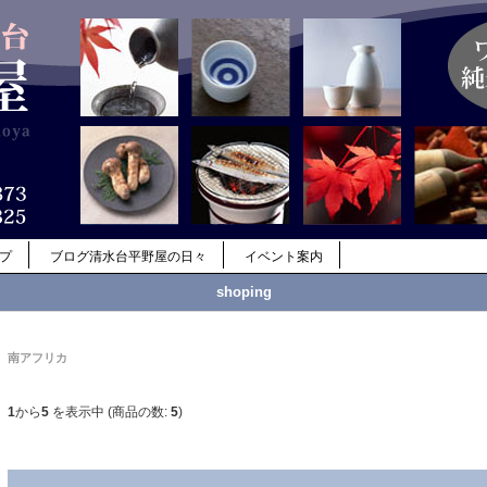
ップ
ブログ清水台平野屋の日々
イベント案内
shoping
南アフリカ
1
から
5
を表示中 (商品の数:
5
)