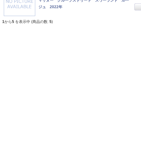
マリヌー クループストリート スワーランド ルー
ジュ 2022年
1
から
5
を表示中 (商品の数:
5
)