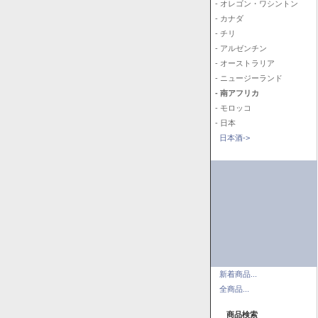
- オレゴン・ワシントン
- カナダ
- チリ
- アルゼンチン
- オーストラリア
- ニュージーランド
- 南アフリカ
- モロッコ
- 日本
日本酒->
新着商品...
全商品...
商品検索