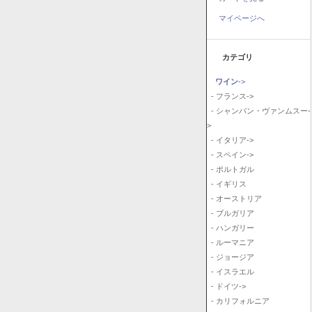
マイページへ
カテゴリ
ワイン
->
- フランス->
- シャンパン・ヴァンムスー-
>
- イタリア->
- スペイン->
- ポルトガル
- イギリス
- オーストリア
- ブルガリア
- ハンガリー
- ルーマニア
- ジョージア
- イスラエル
- ドイツ->
- カリフォルニア