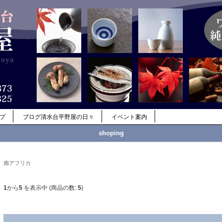
ップ
ブログ清水台平野屋の日々
イベント案内
shoping
南アフリカ
1
から
5
を表示中 (商品の数:
5
)