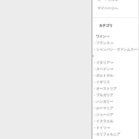
マイページへ
カテゴリ
ワイン
->
- フランス->
- シャンパン・ヴァンムスー-
>
- イタリア->
- スペイン->
- ポルトガル
- イギリス
- オーストリア
- ブルガリア
- ハンガリー
- ルーマニア
- ジョージア
- イスラエル
- ドイツ->
- カリフォルニア