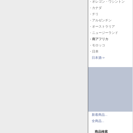
- オレゴン・ワシントン
- カナダ
- チリ
- アルゼンチン
- オーストラリア
- ニュージーランド
- 南アフリカ
- モロッコ
- 日本
日本酒->
新着商品...
全商品...
商品検索