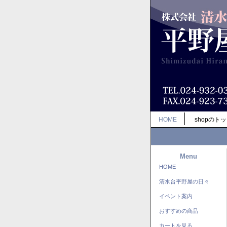
HOME
shopのト
Menu
HOME
清水台平野屋の日々
イベント案内
おすすめの商品
カートを見る