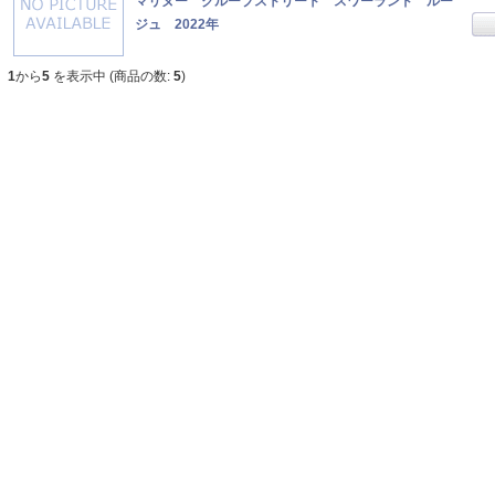
マリヌー クループストリート スワーランド ルー
ジュ 2022年
1
から
5
を表示中 (商品の数:
5
)