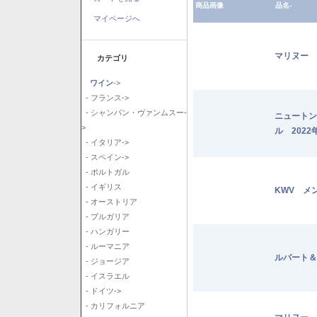
商品画像
品名-
マイページへ
マリヌー 
カテゴリ
ワイン
->
- フランス->
- シャンパン・ヴァンムスー-
ニュートン
>
ル 2022
- イタリア->
- スペイン->
- ポルトガル
- イギリス
KWV メ
- オーストリア
- ブルガリア
- ハンガリー
- ルーマニア
ルバート＆
- ジョージア
- イスラエル
- ドイツ->
- カリフォルニア