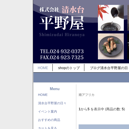
HOME
shopのトップ
ブログ清水台平野屋の日
Menu
HOME
南アフリカ
清水台平野屋の日々
1
から
5
を表示中 (商品の数:
5
)
イベント案内
おすすめの商品
カートを見る