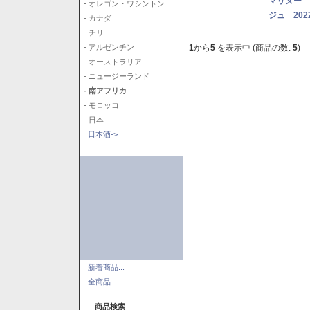
マリヌー 
- オレゴン・ワシントン
ジュ 202
- カナダ
- チリ
1
から
5
を表示中 (商品の数:
5
)
- アルゼンチン
- オーストラリア
- ニュージーランド
- 南アフリカ
- モロッコ
- 日本
日本酒->
新着商品...
全商品...
商品検索