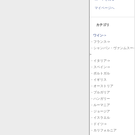
マイページへ
カテゴリ
ワイン
->
- フランス->
- シャンパン・ヴァンムスー-
>
- イタリア->
- スペイン->
- ポルトガル
- イギリス
- オーストリア
- ブルガリア
- ハンガリー
- ルーマニア
- ジョージア
- イスラエル
- ドイツ->
- カリフォルニア