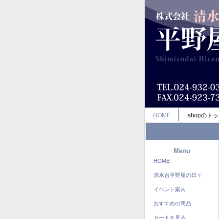
HOME
shopのト
Menu
HOME
清水台平野屋の日々
イベント案内
おすすめの商品
カートを見る