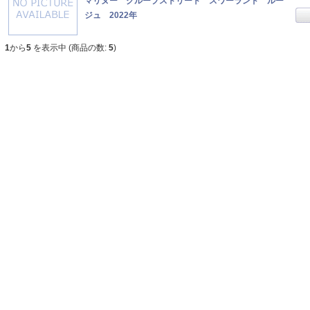
マリヌー クループストリート スワーランド ルー
ジュ 2022年
1
から
5
を表示中 (商品の数:
5
)