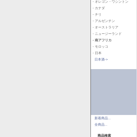
- オレゴン・ワシントン
- カナダ
- チリ
- アルゼンチン
- オーストラリア
- ニュージーランド
- 南アフリカ
- モロッコ
- 日本
日本酒->
新着商品...
全商品...
商品検索