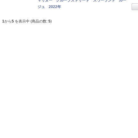
マリヌー クループストリート スワーランド ルー
ジュ 2022年
1
から
5
を表示中 (商品の数:
5
)