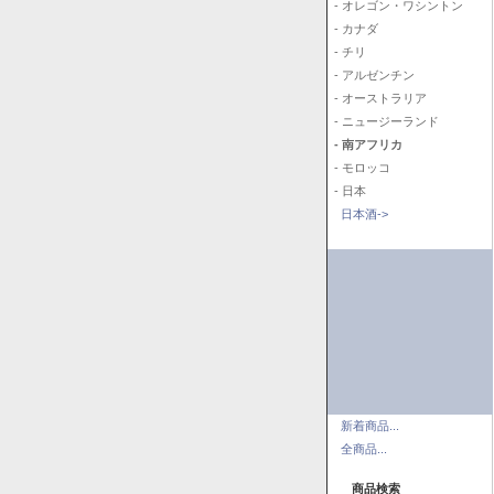
- オレゴン・ワシントン
- カナダ
- チリ
- アルゼンチン
- オーストラリア
- ニュージーランド
- 南アフリカ
- モロッコ
- 日本
日本酒->
新着商品...
全商品...
商品検索