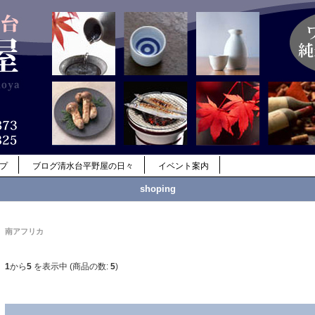
ップ
ブログ清水台平野屋の日々
イベント案内
shoping
南アフリカ
1
から
5
を表示中 (商品の数:
5
)