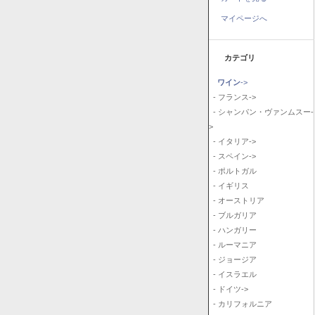
マイページへ
カテゴリ
ワイン
->
- フランス->
- シャンパン・ヴァンムスー-
>
- イタリア->
- スペイン->
- ポルトガル
- イギリス
- オーストリア
- ブルガリア
- ハンガリー
- ルーマニア
- ジョージア
- イスラエル
- ドイツ->
- カリフォルニア