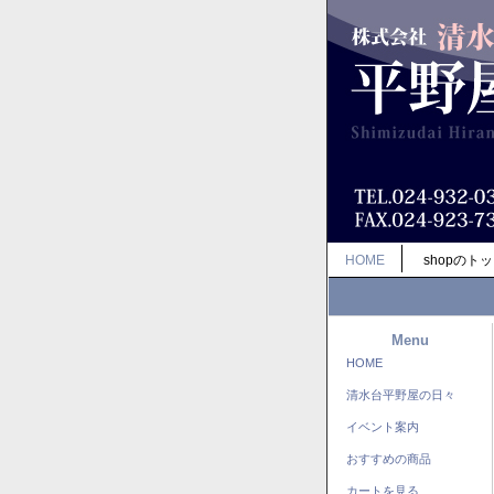
HOME
shopのト
Menu
HOME
清水台平野屋の日々
イベント案内
おすすめの商品
カートを見る