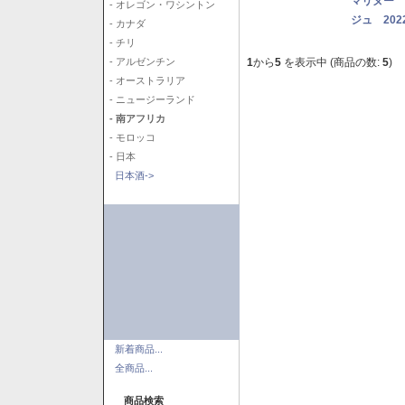
マリヌー 
- オレゴン・ワシントン
ジュ 202
- カナダ
- チリ
1
から
5
を表示中 (商品の数:
5
)
- アルゼンチン
- オーストラリア
- ニュージーランド
- 南アフリカ
- モロッコ
- 日本
日本酒->
新着商品...
全商品...
商品検索