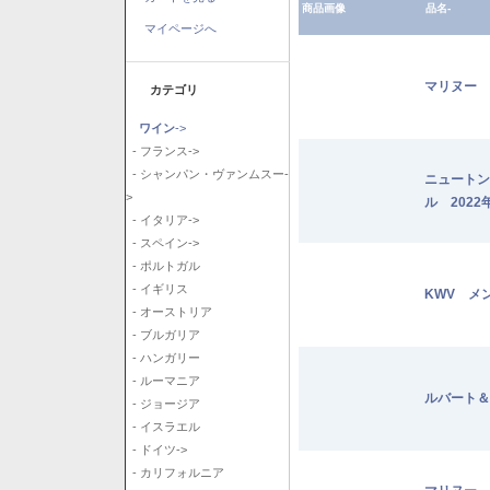
商品画像
品名-
マイページへ
マリヌー 
カテゴリ
ワイン
->
- フランス->
- シャンパン・ヴァンムスー-
ニュートン
>
ル 2022
- イタリア->
- スペイン->
- ポルトガル
- イギリス
KWV メ
- オーストリア
- ブルガリア
- ハンガリー
- ルーマニア
ルバート＆
- ジョージア
- イスラエル
- ドイツ->
- カリフォルニア