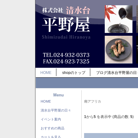
HOME
shopのトップ
ブログ清水台平野屋の日
Menu
HOME
南アフリカ
清水台平野屋の日々
1
から
5
を表示中 (商品の数:
5
)
イベント案内
おすすめの商品
カートを見る