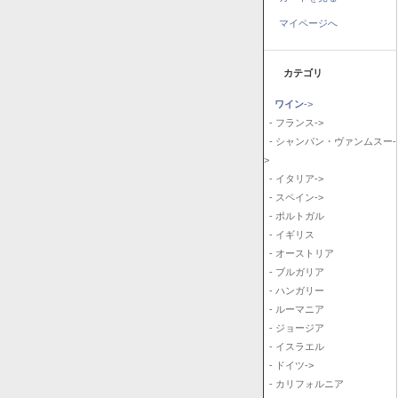
マイページへ
カテゴリ
ワイン
->
- フランス->
- シャンパン・ヴァンムスー-
>
- イタリア->
- スペイン->
- ポルトガル
- イギリス
- オーストリア
- ブルガリア
- ハンガリー
- ルーマニア
- ジョージア
- イスラエル
- ドイツ->
- カリフォルニア