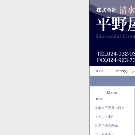
HOME
shopのト
Menu
HOME
清水台平野屋の日々
イベント案内
おすすめの商品
カートを見る