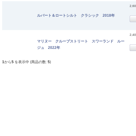
2,6
ルバート＆ロートシルト クラシック 2018年
2,4
マリヌー クループストリート スワーランド ルー
ジュ 2022年
1
から
5
を表示中 (商品の数:
5
)