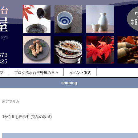
ップ
ブログ清水台平野屋の日々
イベント案内
shoping
南アフリカ
1
から
5
を表示中 (商品の数:
5
)