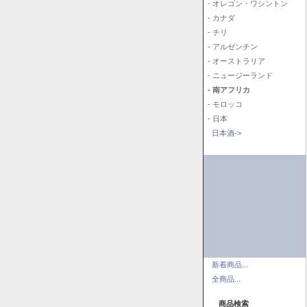
- オレゴン・ワシントン
- カナダ
- チリ
- アルゼンチン
- オーストラリア
- ニュージーランド
- 南アフリカ
- モロッコ
- 日本
日本酒->
新着商品...
全商品...
商品検索