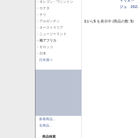
マリヌー 
- オレゴン・ワシントン
ジュ 202
- カナダ
- チリ
1
から
5
を表示中 (商品の数:
5
)
- アルゼンチン
- オーストラリア
- ニュージーランド
- 南アフリカ
- モロッコ
- 日本
日本酒->
新着商品...
全商品...
商品検索