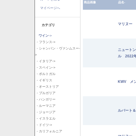
商品画像
品名-
マイページへ
マリヌー 
カテゴリ
ワイン
->
- フランス->
- シャンパン・ヴァンムスー-
ニュートン
>
ル 2022
- イタリア->
- スペイン->
- ポルトガル
- イギリス
KWV メ
- オーストリア
- ブルガリア
- ハンガリー
- ルーマニア
ルバート＆
- ジョージア
- イスラエル
- ドイツ->
- カリフォルニア