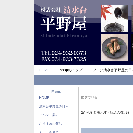
HOME
shopのトップ
ブログ清水台平野屋の日
Menu
HOME
南アフリカ
清水台平野屋の日々
1
から
5
を表示中 (商品の数:
5
)
イベント案内
おすすめの商品
カートを見る