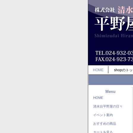
HOME
shopのト
Menu
HOME
清水台平野屋の日々
イベント案内
おすすめの商品
カートを見る