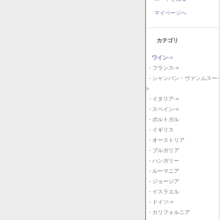
マイページへ
カテゴリ
ワイン
->
- フランス->
- シャンパン・ヴァンムスー-
>
- イタリア->
- スペイン->
- ポルトガル
- イギリス
- オーストリア
- ブルガリア
- ハンガリー
- ルーマニア
- ジョージア
- イスラエル
- ドイツ->
- カリフォルニア