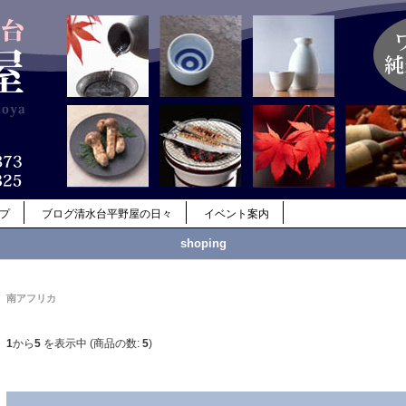
ップ
ブログ清水台平野屋の日々
イベント案内
shoping
南アフリカ
1
から
5
を表示中 (商品の数:
5
)