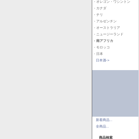
- オレゴン・ワシントン
- カナダ
- チリ
- アルゼンチン
- オーストラリア
- ニュージーランド
- 南アフリカ
- モロッコ
- 日本
日本酒->
新着商品...
全商品...
商品検索