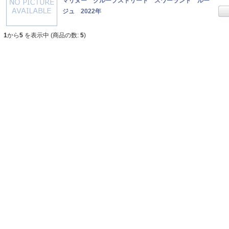
マリヌー クループストリート スワーランド ルー
ジュ 2022年
1
から
5
を表示中 (商品の数:
5
)