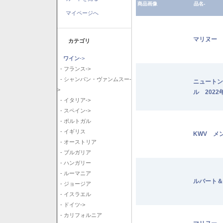
商品画像
品名-
マイページへ
マリヌー 
カテゴリ
ワイン
->
- フランス->
- シャンパン・ヴァンムスー-
ニュートン
>
ル 2022
- イタリア->
- スペイン->
- ポルトガル
- イギリス
KWV メ
- オーストリア
- ブルガリア
- ハンガリー
- ルーマニア
ルバート＆
- ジョージア
- イスラエル
- ドイツ->
- カリフォルニア