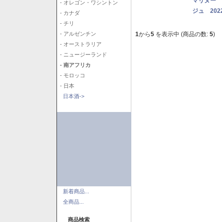
マリヌー 
- オレゴン・ワシントン
ジュ 202
- カナダ
- チリ
1
から
5
を表示中 (商品の数:
5
)
- アルゼンチン
- オーストラリア
- ニュージーランド
- 南アフリカ
- モロッコ
- 日本
日本酒->
新着商品...
全商品...
商品検索