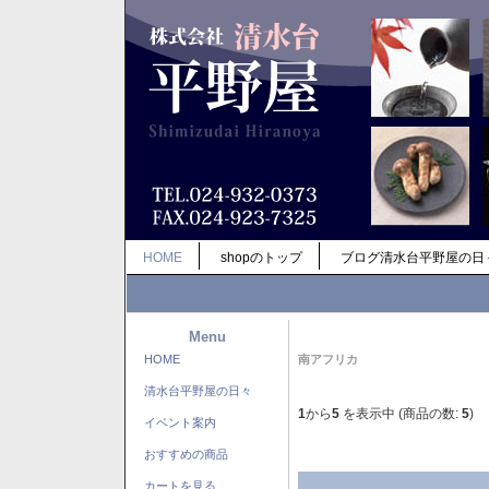
HOME
shopのトップ
ブログ清水台平野屋の日
Menu
HOME
南アフリカ
清水台平野屋の日々
1
から
5
を表示中 (商品の数:
5
)
イベント案内
おすすめの商品
カートを見る